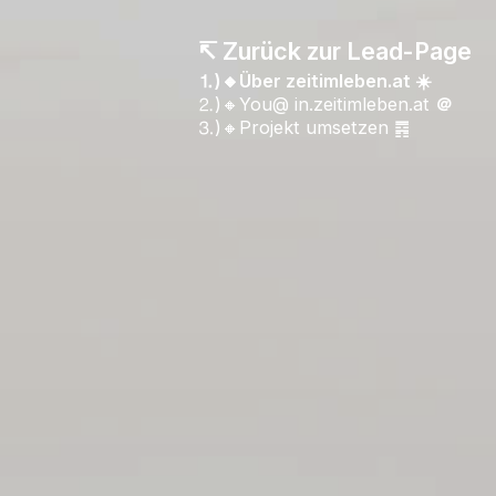
↸ Zurück zur Lead-Page
⒈)🔸Über zeitimleben.at ☀️
⒉)🔸You@ in.zeitimleben.at
＠
⒊)🔸Projekt umsetzen ䷴